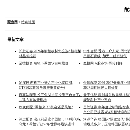
配
配查网
»
站点地图
最新文章
长胜证券 2026年橱柜板材怎么选? 橱柜板
中华金配 香港一户人家, 因“穷装
材品牌推荐
吊顶石膏线, 却无一丝穷酸气
至德投资 瑞银下调微软目标股价
魔投网 A股市场 再传利好
泸深投 两机产业进入产业化窗口期,
金顶配资 2026-2027分季度业
GTF2027将释放哪些重要信号?
2027周期回暖大幅修复
百事达配资 长三角AI协同投资平台来了，
天宇优配 科创板并购重组提速
共建方有这些机构
能硬科技产业整合
玖联优配 “调整来了”机会还是风险?
首胜证券 半年度业绩预告盘点丨
市公司已披露 454家预计净利
鸿运配资 没想到是这个剧情，141秒闪电
河源华锋 德国队“隔空复仇”韩
乌龙！荷兰斩获52年世界杯最快进球
输厄瓜多尔，压缩韩国队晋级