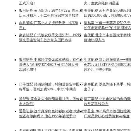
正式开启！
火，生意兴隆的四星座
银河证券 黄历新说：26年4月22日 周三 农
美美配资 蓝月亮集团(06993.H
历三月初六，十二生肖宜忌吉凶早知道
回购300.00万股，耗资895.07
非凡策略 江苏北人龙虎榜数据（4月20
融易富 市值一天蒸发1250亿
日）
如何击破爱马仕的“抗周期神话
豪资随配 广汽埃安联手文远知行，192线
鑫优配 北京市丰台区太平桥
激光雷达智驾车首次杀入国民市场
目地块拟入市
银河证券 中东冲突引爆成本逻辑，有色金
牛道配资 算力通胀蔓延+一季
属进入“通胀交易”模式？长江1#铜大涨
创芯片设计ETF天弘(589070
2220元/吨！
超3%，冲击6连阳
日斗优配 封锁伊朗后，特朗普警告中国不
豪泰配资 以色列痛下杀手，
得军援，否则加税50%，中方7字回应
桌子了
通配资 黄金龙头净利预增超11倍，股价逆
融可赢配 北京市区最治愈的
市大涨6%
步赏花路线公布
通盈证券 这个身穿白色衬衫的老者 大家对
牛盈宝 2026高弹力腰围拉拉
他还有印象吗？ 他在1955年被授予中
厂家品牌核心优势拆解与维度
希恩配资网 蒙太古杯中国U16女足将与日
东方优配 奥斯卡放弃5000万