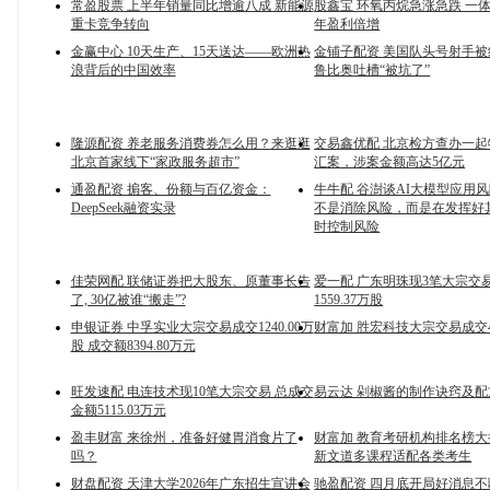
常盈股票 上半年销量同比增逾八成 新能源
股鑫宝 环氧丙烷急涨急跌 一
重卡竞争转向
年盈利倍增
金赢中心 10天生产、15天送达——欧洲热
金铺子配资 美国队头号射手
浪背后的中国效率
鲁比奥吐槽“被坑了”
隆源配资 养老服务消费券怎么用？来逛逛
交易鑫优配 北京检方查办一
北京首家线下“家政服务超市”
汇案，涉案金额高达5亿元
通盈配资 掮客、份额与百亿资金：
牛牛配 谷澍谈AI大模型应用
DeepSeek融资实录
不是消除风险，而是在发挥好
时控制风险
佳荣网配 联储证券把大股东、原董事长告
爱一配 广东明珠现3笔大宗交
了, 30亿被谁“搬走”?
1559.37万股
申银证券 中孚实业大宗交易成交1240.00万
财富加 胜宏科技大宗交易成交40
股 成交额8394.80万元
旺发速配 电连技术现10笔大宗交易 总成交
易云达 剁椒酱的制作诀窍及
金额5115.03万元
盈丰财富 来徐州，准备好健胃消食片了
财富加 教育考研机构排名榜
吗？
新文道多课程适配各类考生
财盘配资 天津大学2026年广东招生宣讲会
驰盈配资 四月底开局好消息