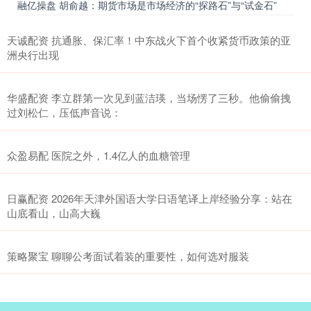
融亿操盘 胡俞越：期货市场是市场经济的“探路石”与“试金石”
天诚配资 抗通胀、保汇率！中东战火下首个收紧货币政策的亚
洲央行出现
华盛配资 李立群第一次见到蓝洁瑛，当场愣了三秒。他偷偷拽
过刘松仁，压低声音说：
众盈易配 医院之外，1.4亿人的血糖管理
日赢配资 2026年天津外国语大学日语笔译上岸经验分享：站在
山底看山，山高大巍
策略聚宝 聊聊公考面试着装的重要性，如何选对服装