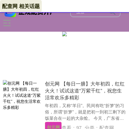
配查网 相关话题
创元网 【每日一膳】大年初四，红红
火火！试试这道“万紫千红”，祝您生
活常欢乐多精彩
年初四，又称“羊日”。民间有吃“折箩”的习
俗，所谓“折箩”，就是把初一到初三剩下的
饭菜合在一起的大杂烩。 今天，广东省中
医院副院长杨志敏给大家推荐一道简单易
创元网
查看：
97
分类：
配查网