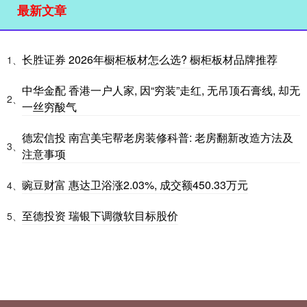
最新文章
长胜证券 2026年橱柜板材怎么选? 橱柜板材品牌推荐
1、
中华金配 香港一户人家, 因“穷装”走红, 无吊顶石膏线, 却无
2、
一丝穷酸气
德宏信投 南宫美宅帮老房装修科普: 老房翻新改造方法及
3、
注意事项
豌豆财富 惠达卫浴涨2.03%, 成交额450.33万元
4、
至德投资 瑞银下调微软目标股价
5、