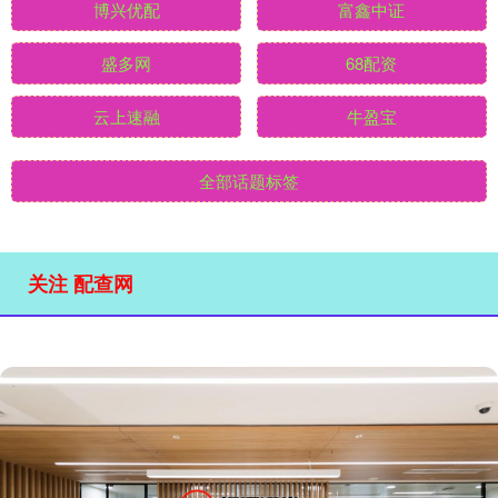
博兴优配
富鑫中证
盛多网
68配资
云上速融
牛盈宝
全部话题标签
关注 配查网