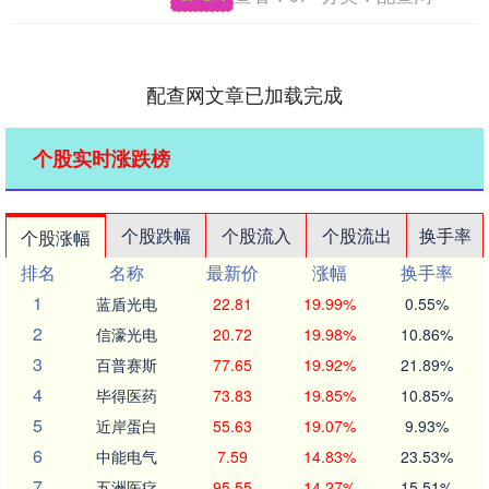
做又....
配查网文章已加载完成
个股实时涨跌榜
个股跌幅
个股流入
个股流出
换手率
个股涨幅
排名
名称
最新价
涨幅
换手率
1
蓝盾光电
22.81
19.99%
0.55%
2
信濠光电
20.72
19.98%
10.86%
3
百普赛斯
77.65
19.92%
21.89%
4
毕得医药
73.83
19.85%
10.85%
5
近岸蛋白
55.63
19.07%
9.93%
6
中能电气
7.59
14.83%
23.53%
7
五洲医疗
95.55
14.27%
15.51%