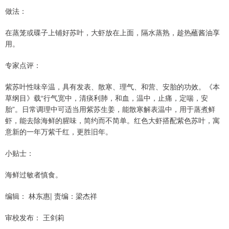
做法：
在蒸笼或碟子上铺好苏叶，大虾放在上面，隔水蒸熟，趁热蘸酱油享
用。
专家点评：
紫苏叶性味辛温，具有发表、散寒、理气、和营、安胎的功效。《本
草纲目》载“行气宽中，清痰利肺，和血，温中，止痛，定喘，安
胎”。日常调理中可适当用紫苏生姜，能散寒解表温中，用于蒸煮鲜
虾，能去除海鲜的腥味，简约而不简单。红色大虾搭配紫色苏叶，寓
意新的一年万紫千红，更胜旧年。
小贴士：
海鲜过敏者慎食。
编辑： 林东惠| 责编：梁杰祥
审校发布： 王剑莉