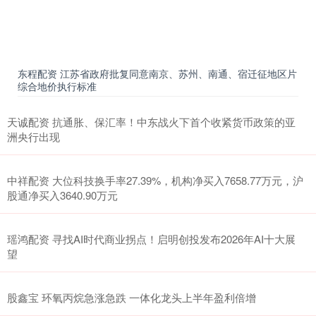
东程配资 江苏省政府批复同意南京、苏州、南通、宿迁征地区片
综合地价执行标准
天诚配资 抗通胀、保汇率！中东战火下首个收紧货币政策的亚
洲央行出现
中祥配资 大位科技换手率27.39%，机构净买入7658.77万元，沪
股通净买入3640.90万元
瑶鸿配资 寻找AI时代商业拐点！启明创投发布2026年AI十大展
望
股鑫宝 环氧丙烷急涨急跌 一体化龙头上半年盈利倍增