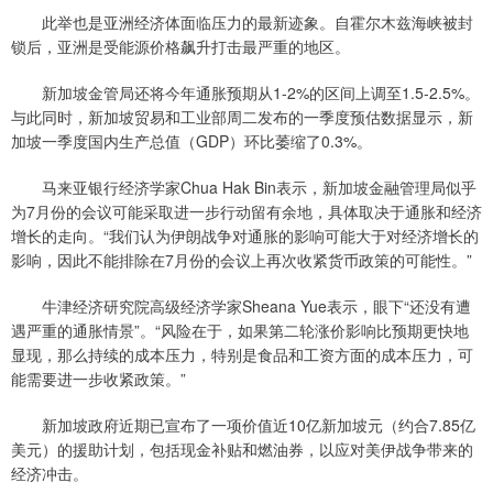
此举也是亚洲经济体面临压力的最新迹象。自霍尔木兹海峡被封
锁后，亚洲是受能源价格飙升打击最严重的地区。
新加坡金管局还将今年通胀预期从1-2%的区间上调至1.5-2.5%。
与此同时，新加坡贸易和工业部周二发布的一季度预估数据显示，新
加坡一季度国内生产总值（GDP）环比萎缩了0.3%。
马来亚银行经济学家Chua Hak Bin表示，新加坡金融管理局似乎
为7月份的会议可能采取进一步行动留有余地，具体取决于通胀和经济
增长的走向。“我们认为伊朗战争对通胀的影响可能大于对经济增长的
影响，因此不能排除在7月份的会议上再次收紧货币政策的可能性。”
牛津经济研究院高级经济学家Sheana Yue表示，眼下“还没有遭
遇严重的通胀情景”。“风险在于，如果第二轮涨价影响比预期更快地
显现，那么持续的成本压力，特别是食品和工资方面的成本压力，可
能需要进一步收紧政策。”
新加坡政府近期已宣布了一项价值近10亿新加坡元（约合7.85亿
美元）的援助计划，包括现金补贴和燃油券，以应对美伊战争带来的
经济冲击。