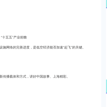
北证50
1134.24
3%
11.37
1.01%
“十五五”产业前瞻
设施网络的完善进度，是低空经济能否加速“起飞”的关键。
新传播载体和方式，讲好中国故事、上海精彩。