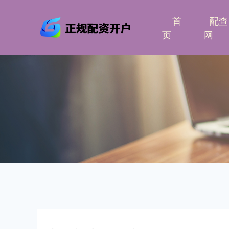
首
配查
页
网