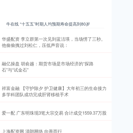
牛在线 “十五五”时期人均预期寿命提高到80岁
华盛配资 李立群第一次见到蓝洁瑛，当场愣了三秒。
他偷偷拽过刘松仁，压低声音说：
融亿操盘 胡俞越：期货市场是市场经济的“探路
石”与“试金石”
祥富金融 【守护除夕 护卫健康】大年初三的生命接力
多学科团队成功完成肝肾移植手术
爱一配 广东明珠现3笔大宗交易 合计成交1559.37万股
上海配资网 清朗网络 向善而行