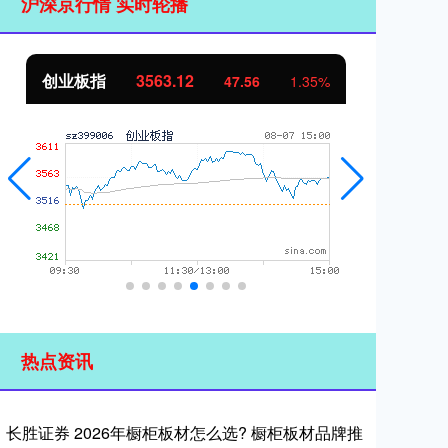
沪深京行情 实时轮播
创业板指
3563.12
基
47.56
1.35%
热点资讯
长胜证券 2026年橱柜板材怎么选? 橱柜板材品牌推