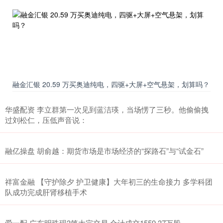
融金汇银 20.59 万买奥迪纯电，四驱+大屏+空气悬架，划算吗？
华盛配资 李立群第一次见到蓝洁瑛，当场愣了三秒。他偷偷拽
过刘松仁，压低声音说：
融亿操盘 胡俞越：期货市场是市场经济的“探路石”与“试金石”
祥富金融 【守护除夕 护卫健康】大年初三的生命接力 多学科团
队成功完成肝肾移植手术
爱一配 广东明珠现3笔大宗交易 合计成交1559.37万股