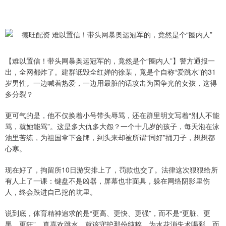
【难以置信！带头网暴奥运冠军的，竟然是个“圈内人”】警方通报一
出，全网都炸了。建群诋毁全红婵的徐某，竟是个自称“爱跳水”的31
岁男性。一边喊着热爱，一边用最脏的话攻击为国争光的女孩，这得
多分裂？
更可气的是，他不仅换着小号带头辱骂，还在群里明文写着“别人不能
骂，就她能骂”。这是多大仇多大怨？一个十几岁的孩子，每天泡在泳
池里苦练，为祖国拿下金牌，到头来却被所谓“同好”捅刀子，想想都
心寒。
现在好了，拘留所10日游安排上了，罚款也交了。法律这次狠狠给所
有人上了一课：键盘不是凶器，屏幕也非面具，躲在网络阴影里伤
人，终会跌进自己挖的坑里。
说到底，体育精神追求的是“更高、更快、更强”，而不是“更脏、更
黑、更狂”。真喜欢跳水，就该守护那份纯粹，为水花消失术喝彩，而