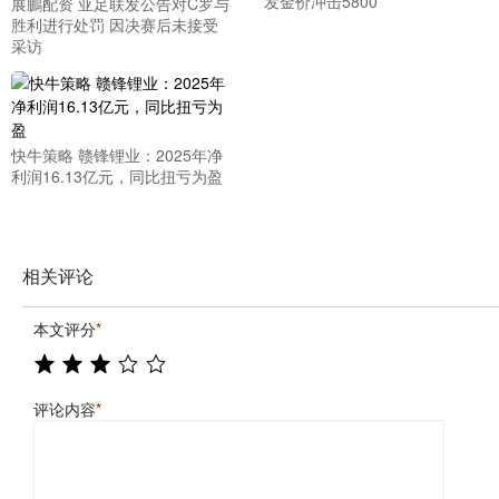
发金价冲击5800
展鵬配资 亚足联发公告对C罗与
胜利进行处罚 因决赛后未接受
采访
快牛策略 赣锋锂业：2025年净
利润16.13亿元，同比扭亏为盈
相关评论
本文评分
*
评论内容
*