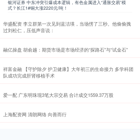
银河证券 中东冲突引爆成本逻辑，有色金属进入“通胀交易”模
式？长江1#铜大涨2220元/吨！
华盛配资 李立群第一次见到蓝洁瑛，当场愣了三秒。他偷偷拽
过刘松仁，压低声音说：
融亿操盘 胡俞越：期货市场是市场经济的“探路石”与“试金石”
祥富金融 【守护除夕 护卫健康】大年初三的生命接力 多学科团
队成功完成肝肾移植手术
爱一配 广东明珠现3笔大宗交易 合计成交1559.37万股
上海配资网 清朗网络 向善而行